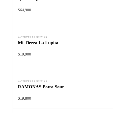
$
64,900
Vista rapida
AÑADIR AL CARRITO
4-CERVEZAS RUBIAS
Mi Tierra La Lupita
$
19,900
Vista rapida
AÑADIR AL CARRITO
4-CERVEZAS RUBIAS
RAMONAS Potra Sour
$
19,800
Vista rapida
AÑADIR AL CARRITO