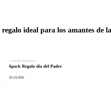
 regalo ideal para los amantes de l
1-PACKS ARMADOS
6pack Regalo día del Padre
$
119,900
Vista rapida
AÑADIR AL CARRITO