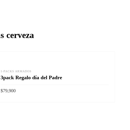
as cerveza
1-PACKS ARMADOS
3pack Regalo día del Padre
$
79,900
Vista rapida
AÑADIR AL CARRITO