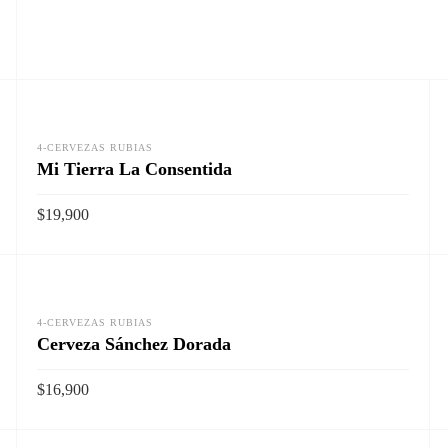
4-CERVEZAS RUBIAS
Mi Tierra La Consentida
$
19,900
Vista rapida
AÑADIR AL CARRITO
4-CERVEZAS RUBIAS
Cerveza Sánchez Dorada
$
16,900
Vista rapida
AÑADIR AL CARRITO