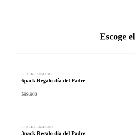
Escoge el
1-PACKS ARMADOS
6pack Regalo día del Padre
$
99,900
Vista rapida
AÑADIR AL CARRITO
1-PACKS ARMADOS
3pack Regalo día del Padre