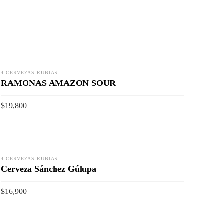
4-CERVEZAS RUBIAS
RAMONAS AMAZON SOUR
$
19,800
Vista rapida
AÑADIR AL CARRITO
4-CERVEZAS RUBIAS
Cerveza Sánchez Gúlupa
$
16,900
Vista rapida
AÑADIR AL CARRITO