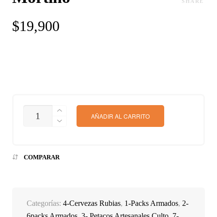
SHARE
$
19,900
CANTIDAD
AÑADIR AL CARRITO
COMPARAR
Categorías:
4-Cervezas Rubias
,
1-Packs Armados
,
2-
6packs Armados
,
3- Petacos Artesanales Culto
,
7-