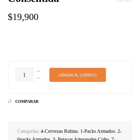
SHARE
$
19,900
CANTIDAD
AÑADIR AL CARRITO
COMPARAR
Categorías:
4-Cervezas Rubias
,
1-Packs Armados
,
2-
6packs Armados
,
3- Petacos Artesanales Culto
,
7-