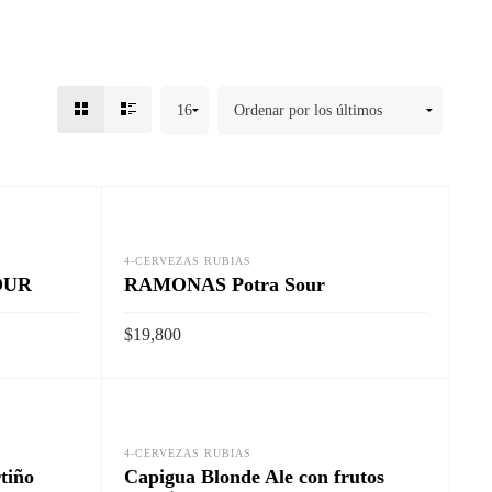
4-CERVEZAS RUBIAS
OUR
RAMONAS Potra Sour
$
19,800
AÑADIR AL CARRITO
ida
Vista rapida
4-CERVEZAS RUBIAS
tiño
Capigua Blonde Ale con frutos