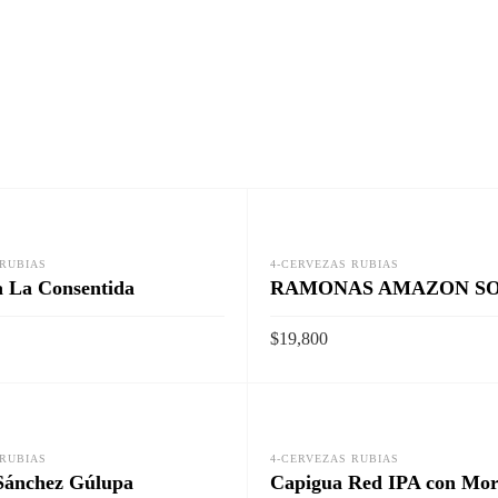
 RUBIAS
4-CERVEZAS RUBIAS
a La Consentida
RAMONAS AMAZON S
$
19,800
 CARRITO
AÑADIR AL CARRITO
Vista rapida
Vista rap
 RUBIAS
4-CERVEZAS RUBIAS
Sánchez Gúlupa
Capigua Red IPA con Mor