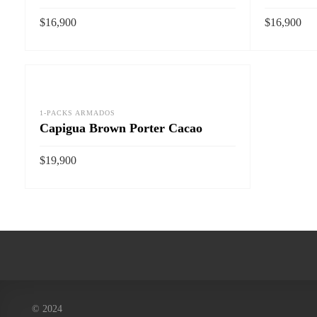
$
16,900
$
16,900
AÑADIR AL CARRITO
AÑADIR AL
Vista rapida
1-PACKS ARMADOS
Capigua Brown Porter Cacao
$
19,900
AÑADIR AL CARRITO
Vista rapida
© 2024