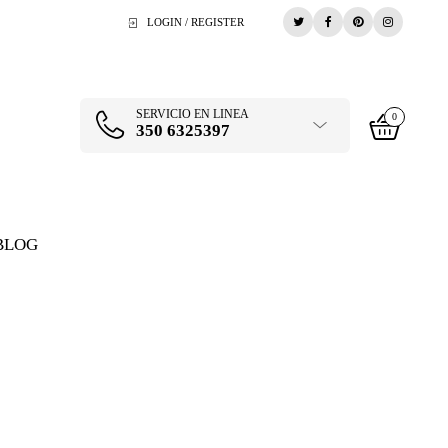
LOGIN / REGISTER
SERVICIO EN LINEA
0
350 6325397
BLOG
CULTO CERVECERO
>
PRODUCTOS
>
PACKS
>
2-6PACKS ARMADOS