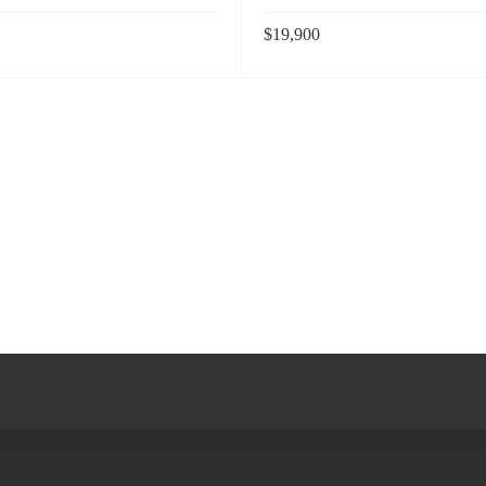
$
19,900
 CARRITO
AÑADIR AL CARRITO
Vista rapida
Vista rap