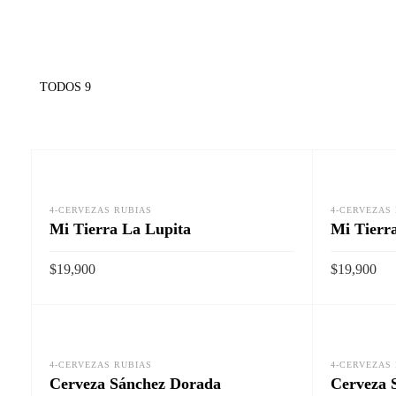
TODOS 9
4-CERVEZAS RUBIAS
4-CERVEZAS
Mi Tierra La Lupita
Mi Tierr
$
19,900
$
19,900
AÑADIR AL CARRITO
AÑADIR AL
Vista rapida
4-CERVEZAS RUBIAS
4-CERVEZAS
Cerveza Sánchez Dorada
Cerveza 