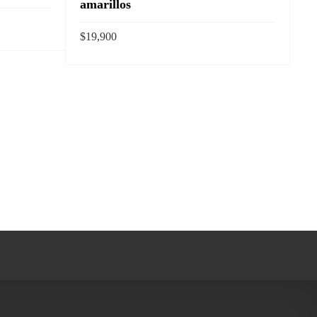
amarillos
$
19,900
ida
AÑADIR AL CARRITO
Vista rapida