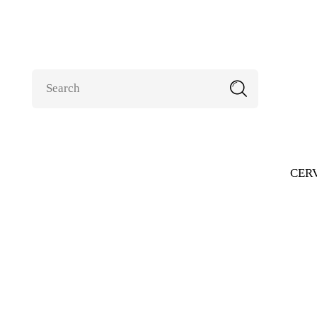
CER
2-6packs Armados