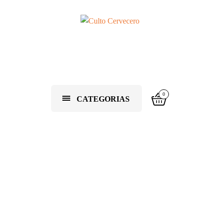
0
CATEGORIAS
arma tu 6pack