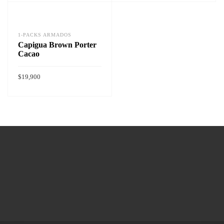
Vista rapida
Vista rapida
AÑADIR AL CARRITO
AÑADIR AL CARRITO
1-PACKS ARMADOS
Capigua Brown Porter
Cacao
$
19,900
Vista rapida
AÑADIR AL CARRITO