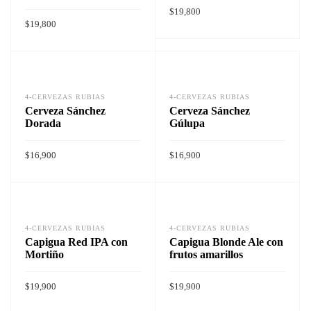
$
19,800
$
19,800
Vista rapida
Vista rapida
AÑADIR AL CARRITO
AÑADIR AL CARRITO
4-CERVEZAS RUBIAS
4-CERVEZAS RUBIAS
Cerveza Sánchez
Cerveza Sánchez
Dorada
Gúlupa
$
16,900
$
16,900
Vista rapida
Vista rapida
AÑADIR AL CARRITO
AÑADIR AL CARRITO
4-CERVEZAS RUBIAS
4-CERVEZAS RUBIAS
Capigua Red IPA con
Capigua Blonde Ale con
Mortiño
frutos amarillos
$
19,900
$
19,900